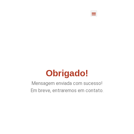
Seja um Franqueado
Escola Pet 10
Obrigado!
Mensagem enviada com sucesso!
Em breve, entraremos em contato.