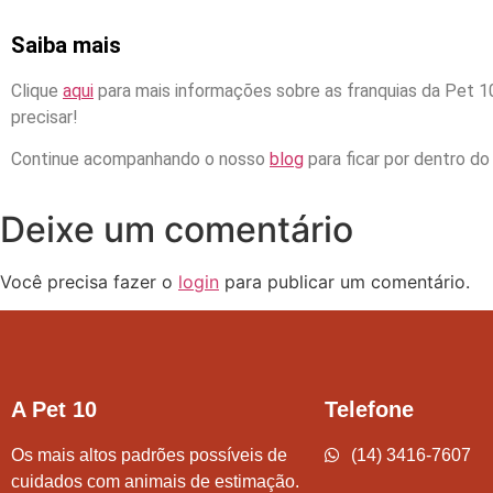
Saiba mais
Clique
aqui
para mais informações sobre as franquias da Pet 1
precisar!
Continue acompanhando o nosso
blog
para ficar por dentro d
Deixe um comentário
Você precisa fazer o
login
para publicar um comentário.
A Pet 10
Telefone
Os mais altos padrões possíveis de
(14) 3416-7607
cuidados com animais de estimação.