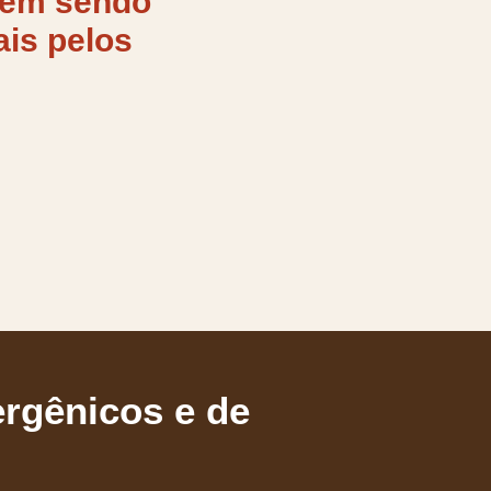
vêm sendo
ais
pelos
rgênicos e de