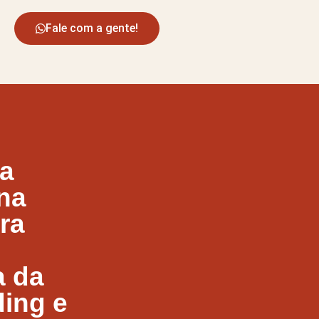
Fale com a gente!
sa
na
ra
a da
ding e