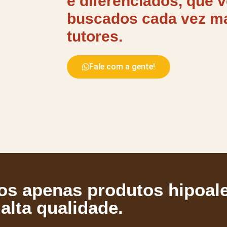
e diferenciados,
que 
buscados
cada vez m
tutores.
Fale com a gente!
s apenas produtos hipoale
alta qualidade.